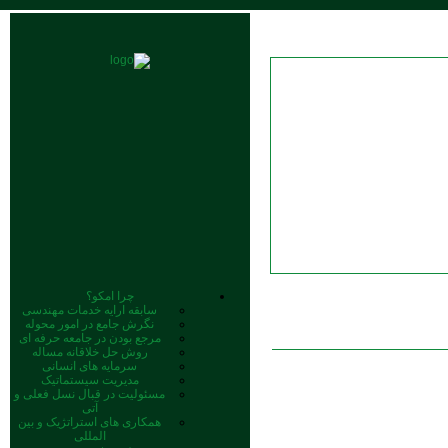
چرا امکو؟
سابقه ارایه خدمات مهندسی
نگرش جامع در امور محوله
مرجع بودن در جامعه حرفه ای
روش حل خلاقانه مساله
سرمایه‏ های انسانی
مدیریت سیستماتیک
مسئولیت در قبال نسل فعلی و
آتی
همکاری‏ های استراتژیک و بین‏
المللی