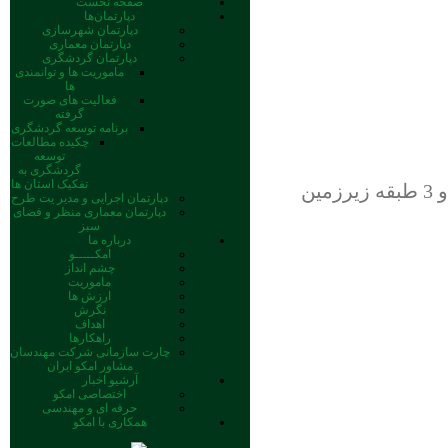
صفحه نخست
دپارتمان‌ها
دپارتمان شهرسازی
دپارتمان معماری
دپارتمان گردشگری
ماموریت ها و توانمندی
ها
فعالیت های صورت
گرفته
برنامه توسعه گردشگری
چکیده مطالعات
توسعه
گردشگری به
تفکیک استان ها
دپارتمان اجرایی و مدیر یت طرح
دپارتمان معماری منظر و فضای
سبز
درباره ما
امکـــــو
چشم انداز
ماموریت
ارزش ها
نگرش
اهداف
راهکارها
چارت سازمانی شرکت مهندسان
مشاور امکو ایران
آرشیو اخبار
اختصاصی امکو
حرفه ای و مهندسی
همکاری با امکو